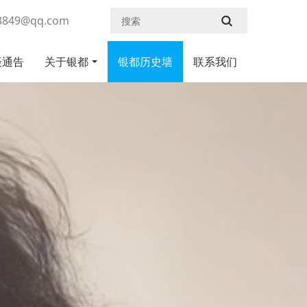
43849@qq.com
摄通告
关于银都
银都历史墙
联系我们