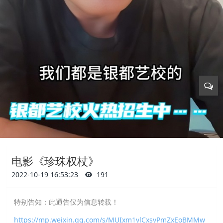
电影《珍珠权杖》
2022-10-19 16:53:23
191
特别告知：此通告仅为信息转载！
https://mp.weixin.qq.com/s/MUIxm1vlCxsvPmZxEoBMMw